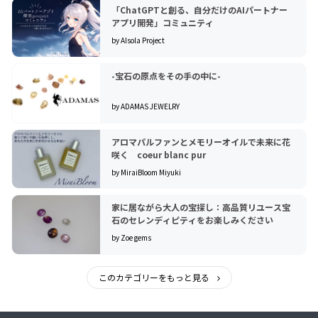
「ChatGPTと創る、自分だけのAIパートナー
アプリ開発」コミュニティ
by AIsola Project
-宝石の原点をその手の中に-
by ADAMAS JEWELRY
アロマパルファンとメモリーオイルで未来に花
咲く coeur blanc pur
by MiraiBloom Miyuki
家に居ながら大人の宝探し：高品質リユース宝
石のセレンディピティをお楽しみください
by Zoe gems
このカテゴリーをもっと見る