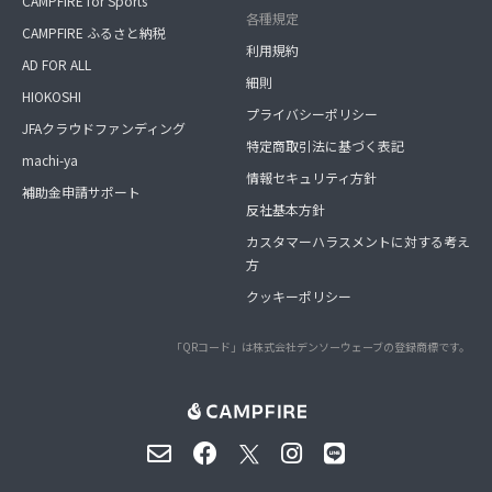
CAMPFIRE for Sports
各種規定
CAMPFIRE ふるさと納税
利用規約
AD FOR ALL
細則
HIOKOSHI
プライバシーポリシー
JFAクラウドファンディング
特定商取引法に基づく表記
machi-ya
情報セキュリティ方針
補助金申請サポート
反社基本方針
カスタマーハラスメントに対する考え
方
クッキーポリシー
「QRコード」は株式会社デンソーウェーブの登録商標です。