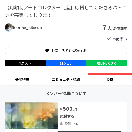
【月額制アートコレクター制度】応援してくださるパトロ
ンを募集しております。
7
人
haruna_oikawa
が参加中
5件の商品
お気に入りに登録する
ポスト
シェア
LINEで送る
参加特典
コミュニティ詳細
投稿
メンバー特典について
500
¥
/月
応援する
参加：2名