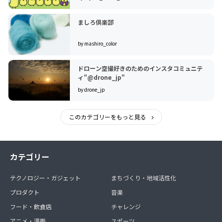
ましろ倶楽部
by mashiro_color
ドローン空撮好きのためのインスタコミュニテ
ィ"@drone_jp"
by drone_jp
このカテゴリーをもっと見る
カテゴリー
テクノロジー・ガジェット
まちづくり・地域活性化
プロダクト
音楽
フード・飲食店
チャレンジ
アニメ・漫画
スポーツ