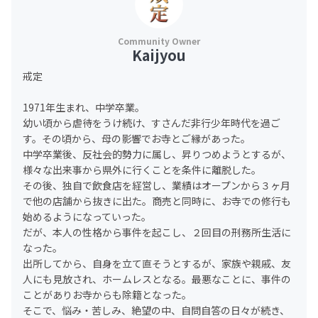
Kaijyou
戒定
1971年生まれ、中学卒業。
幼い頃から虐待をうけ続け、すさんだ非行少年時代を過ご
す。その頃から、母の影響でお寺とご縁があった。
中学卒業後、反社会的勢力に属し、昇りつめようとするが、
様々な出来事から県外に行くことを条件に離脱した。
その後、独自で飲食店を経営し、業績はオープンから３ヶ月
で他の店舗から抜きに出た。商売と同時に、お寺での修行も
始めるようになっていった。
だが、本人の性格から事件を起こし、２回目の刑務所生活に
なった。
出所してから、自身を立て直そうとするが、家族や親戚、友
人にも見放され、ホームレスとなる。最悪なことに、事件の
ことがありお寺からも除籍となった。
そこで、悩み・苦しみ、絶望の中、自問自答の日々が続き、