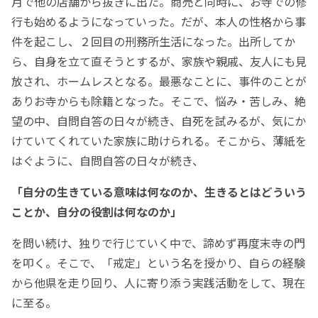
月で他の店舗から抜きに出た。商売と同時に、お寺での修
行も始めるようになっていった。だが、本人の性格から事
件を起こし、２回目の刑務所生活になった。出所してか
ら、自身を立て直そうとするが、家族や親戚、友人にも見
放され、ホームレスとなる。最悪なことに、事件のことが
ありお寺からも除籍となった。そこで、悩み・苦しみ、絶
望の中、自問自答の日々が続き、自死を試みるが、気にか
けていてくれていた家族に助けられる。そこから、薄紙を
はぐように、自問自答の日々が続き、
「自分の生きている意味は何なのか、生きるとはどういう
ことか、自分の役割は何なのか」
を問い続け、独りで行じていく中で、諦めず再度末寺の門
を叩く。そこで、「戒定」という名を授かり、自らの経験
から他県を走り回り、人に寄り添う実践活動をして、現在
に至る。