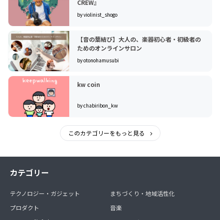
CREW』
by violinist_shogo
【音の葉結び】大人の、楽器初心者・初級者の
ためのオンラインサロン
by otonohamusubi
kw coin
by chabiribon_kw
このカテゴリーをもっと見る
カテゴリー
テクノロジー・ガジェット
まちづくり・地域活性化
プロダクト
音楽