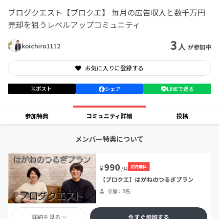
ブログクエスト【ブロクエ】 毎月の広告収入と数千万円
売却を狙うレベルアップコミュニティ
3
人
koichiro1112
が参加中
お気に入りに登録する
ポスト
シェア
LINEで送る
参加特典
コミュニティ詳細
投稿
メンバー特典について
990
初月無料
¥
/月
【ブロクエ】はがねのつるぎプラン
参加：3名
詳細を見る
今すぐ参加する