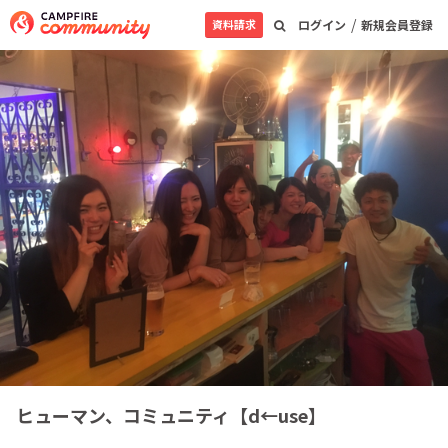
/
資料請求
ログイン
新規会員登録
ヒューマン、コミュニティ【d←use】