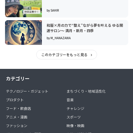
by SAHIR
和暦×月の力で“整え”ながら夢を叶える ゆる開
運サロン〜 満月・新月・四季
by M_HANAZAWA
このカテゴリーをもっと見る
カテゴリー
テクノロジー・ガジェット
まちづくり・地域活性化
プロダクト
音楽
フード・飲食店
チャレンジ
アニメ・漫画
スポーツ
ファッション
映像・映画