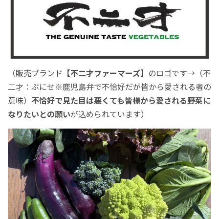
（販売ブランド
【不二才ファーマーズ】
のロゴです→（不
二才：ぶにせ※鹿児島弁で不恰好だが皆から愛される者の
意味）
不恰好で見た目は悪くても皆様から愛される野菜に
なりたいとの願い
が込められています）