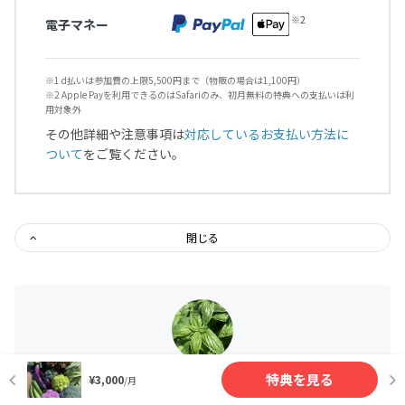
電子マネー
※1 d払いは参加費の上限5,500円まで（物販の場合は1,100円）
※2 Apple Payを利用できるのはSafariのみ、初月無料の特典への支払いは利
用対象外
その他詳細や注意事項は
対応しているお支払い方法に
ついて
をご覧ください。
閉じる
特典を見る
¥3,000
/月
三輪ファーム