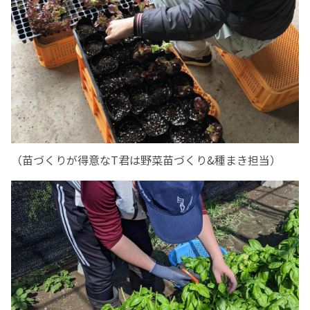
（苗づくりが得意なT君は野菜苗づくり&種まき担当）