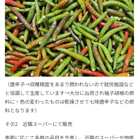
（唐辛子→収穫精度をあまり問われないので就労施設など
と協調して生産しています→大分に出荷され柚子胡椒の原
料に・色の変わったものは乾燥させて七味唐辛子などの原
料となります）
その2 近隣スーパーにて販売
季節に応じて多数の品目を生産し、近隣のスーパーや物産