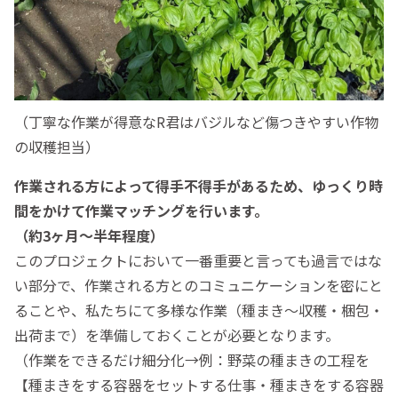
（丁寧な作業が得意なR君はバジルなど傷つきやすい作物
の収穫担当）
作業される方によって得手不得手があるため、ゆっくり時
間をかけて作業マッチングを行います。
（約3ヶ月〜半年程度）
このプロジェクトにおいて一番重要と言っても過言ではな
い部分で、作業される方とのコミュニケーションを密にと
ることや、私たちにて多様な作業（種まき〜収穫・梱包・
出荷まで）を準備しておくことが必要となります。
（作業をできるだけ細分化→例：野菜の種まきの工程を
【種まきをする容器をセットする仕事・種まきをする容器