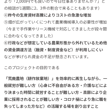
より「2,000円でも良いので今日仕事ありませんか？」と
の相談が1週間に2、3件の割合で来ることもあります）
④
昨今の生産資材高騰によりコストの急激な増加
⑤畑が広がっていくにつれて農業機械導入の必要性が増加
（今まで手作業やリース機械で対応してきましたが段々間
に合わなくなってきました）
⑥
行政などが想定している農業形態から外れているため他
の資金調達方法（融資・制度資金など）が利用しにくい
などが挙げられ資金の不足が懸念されています。
このプロジェクトの目的である
「荒廃農地（
耕作放棄地）」を効率的に再生しながら、一
般就労が難しい方（心身に不自由がある方・介護などによ
り決まった時間に就労することが難しい方・高齢により企
業に採用されることが難しい方・コロナ禍により急に職を
失ってしまった方など）の活躍する場を創り出すこと