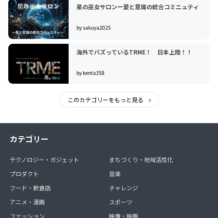
星の巫女サロンー愛と意識の統合コミニュティ
by sakuya2025
海外でバズっているTRME！ 日本上陸！！
by kenta358
このカテゴリーをもっと見る
カテゴリー
テクノロジー・ガジェット
まちづくり・地域活性化
プロダクト
音楽
フード・飲食店
チャレンジ
アニメ・漫画
スポーツ
ファッション
映像・映画