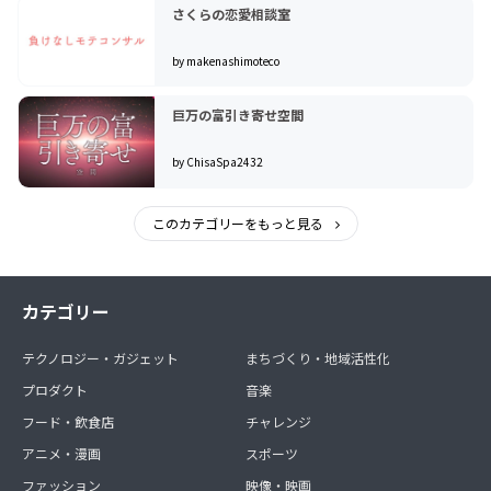
さくらの恋愛相談室
by makenashimoteco
巨万の富引き寄せ空間
by ChisaSpa2432
このカテゴリーをもっと見る
カテゴリー
テクノロジー・ガジェット
まちづくり・地域活性化
プロダクト
音楽
フード・飲食店
チャレンジ
アニメ・漫画
スポーツ
ファッション
映像・映画