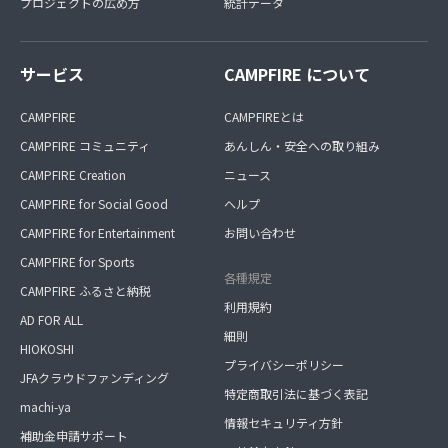
プロジェクトの広め方
統計データ
サービス
CAMPFIRE について
CAMPFIRE
CAMPFIREとは
CAMPFIRE コミュニティ
あんしん・安全への取り組み
CAMPFIRE Creation
ニュース
CAMPFIRE for Social Good
ヘルプ
CAMPFIRE for Entertainment
お問い合わせ
CAMPFIRE for Sports
各種規定
CAMPFIRE ふるさと納税
利用規約
AD FOR ALL
細則
HIOKOSHI
プライバシーポリシー
JFAクラウドファンディング
特定商取引法に基づく表記
machi-ya
情報セキュリティ方針
補助金申請サポート