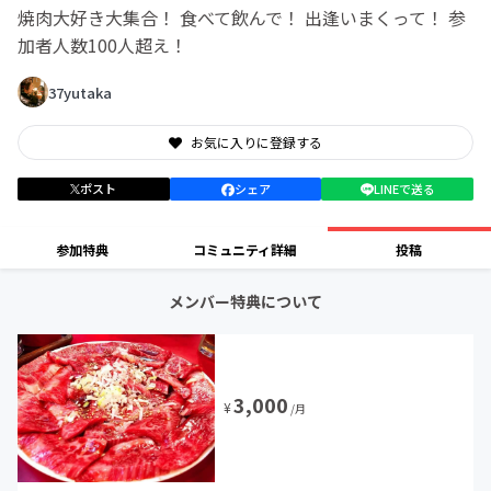
焼肉大好き大集合！ 食べて飲んで！ 出逢いまくって！ 参
加者人数100人超え！
37yutaka
お気に入りに登録する
ポスト
シェア
LINEで送る
参加特典
コミュニティ詳細
投稿
メンバー特典について
3,000
¥
/月