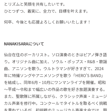
とリズムと笑顔を共有したいです。
ひとつずつ、着実に、全力で、目標を叶えます。
何卒、今後とも応援よろしくお願いいたします！
NANAKISARAについて
仙台在住のボーカリスト。ソロ演奏のときはピアノ弾き語
り。オリジナル曲に加え、ソウル・ポップス・R&B・歌謡
曲、アニソンを歌う。ウルトラマンが好きすぎて、2024
年に特撮ソングやアニメソングを歌う「HERO'S BAND」
を結成し、同年6月・10月にワンマンライブを開催。昭和
～平成～令和まで幅広いの作品の歌を好き放題演奏する。
また、聖歌隊に所属しながら、クラシック声楽・ミュージ
カル声楽を修行中。コンクールでタイトルを取るべく挑戦
を重ねているが、初挑戦のミュージカル声楽大会では、暗