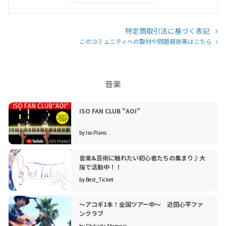
特定商取引法に基づく表記
このコミュニティへの取材や問題報告等はこちら
音楽
ISO FAN CLUB "AOI"
by Iso Piano
音楽&芸術に触れたい初心者たちの集まり♪大
阪で活動中！！
by Best_Ticket
〜アコギ1本！全国ツアー中〜 近田心平ファ
ンクラブ
by Chikada Shimpei