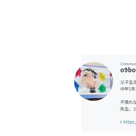
o9bo
父子生
中学1
不慣れ
先生、
https: