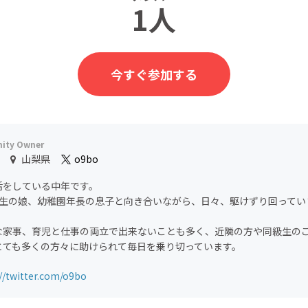
1人
今すぐ参加する
山梨県
o9bo
活をしている中年です。
年生の娘、幼稚園年長の息子と向き合いながら、日々、駆けずり回ってい
な家事、育児と仕事の両立で出来ないことも多く、近隣の方や同級生の
とても多くの方々に助けられて毎日を乗り切っています。
//twitter.com/o9bo