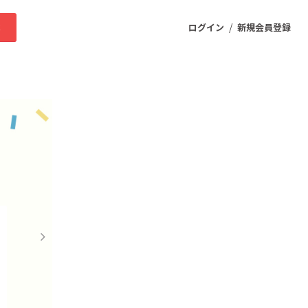
/
求
ログイン
新規会員登録
ニティ
プロダクト
ファッション
スポーツ
ケア
まちづくり・地域活性化