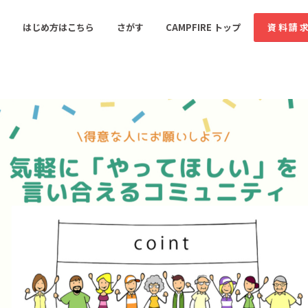
コミュニティ詳細
はじめ方はこちら
さがす
CAMPFIRE トップ
資料請
すめのコミュニティ
人気のコミュニティ
新着のコミュ
音楽
舞台・パフォーマンス
ゲーム・サービス開発
フード・飲食店
書籍・雑誌出版
アニメ・漫画
ソーシャルグッド
ビューティー・ヘルス