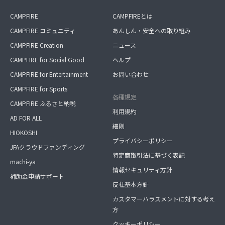
CAMPFIRE
CAMPFIREとは
CAMPFIRE コミュニティ
あんしん・安全への取り組み
CAMPFIRE Creation
ニュース
CAMPFIRE for Social Good
ヘルプ
CAMPFIRE for Entertainment
お問い合わせ
CAMPFIRE for Sports
各種規定
CAMPFIRE ふるさと納税
利用規約
AD FOR ALL
細則
HIOKOSHI
プライバシーポリシー
JFAクラウドファンディング
特定商取引法に基づく表記
machi-ya
情報セキュリティ方針
補助金申請サポート
反社基本方針
カスタマーハラスメントに対する考え
方
クッキーポリシー