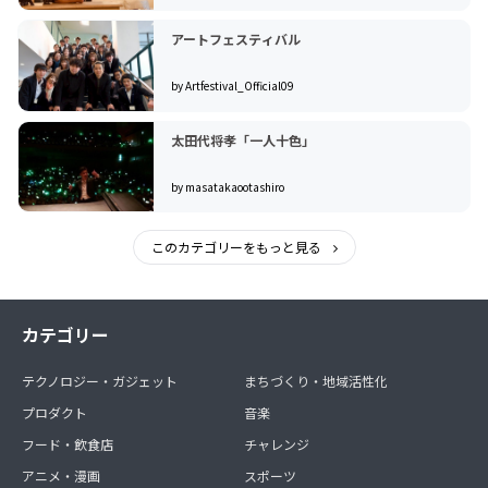
アートフェスティバル
by Artfestival_Official09
太田代将孝「一人十色」
by masatakaootashiro
このカテゴリーをもっと見る
カテゴリー
テクノロジー・ガジェット
まちづくり・地域活性化
プロダクト
音楽
フード・飲食店
チャレンジ
アニメ・漫画
スポーツ