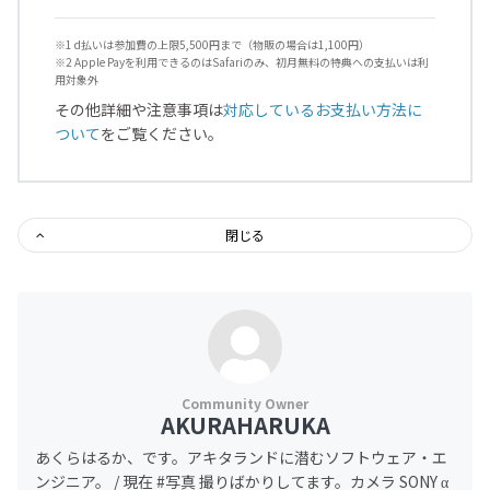
※1 d払いは参加費の上限5,500円まで（物販の場合は1,100円）
※2 Apple Payを利用できるのはSafariのみ、初月無料の特典への支払いは利
用対象外
その他詳細や注意事項は
対応しているお支払い方法に
ついて
をご覧ください。
閉じる
AKURAHARUKA
あくらはるか、です。アキタランドに潜むソフトウェア・エ
ンジニア。 / 現在 #写真 撮りばかりしてます。カメラ SONY α