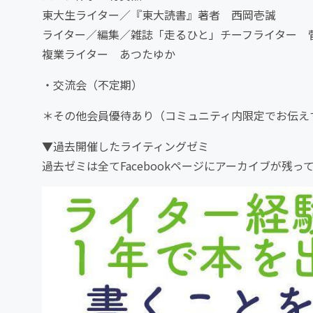
東大生ライター／『東大読書』著者 西岡壱誠
ライター／編集／雑誌「走るひと」チーフライター 
複業ライター あつたゆか
・交流会（不定期）
＊その他会員優待あり（コミュニティ内限定でお伝え
▼過去開催したライティングゼミ
過去ゼミは全てFacebookページにアーカイブが残