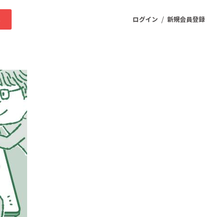
/
求
ログイン
新規会員登録
ニティ
プロダクト
ファッション
スポーツ
ケア
まちづくり・地域活性化