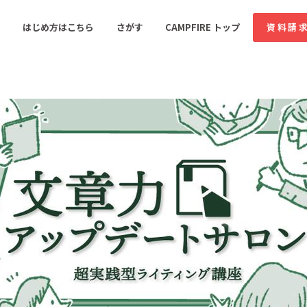
コミュニティ詳細
はじめ方はこちら
さがす
CAMPFIRE トップ
資料請
すめのコミュニティ
人気のコミュニティ
新着のコミュ
音楽
舞台・パフォーマンス
ゲーム・サービス開発
フード・飲食店
書籍・雑誌出版
アニメ・漫画
ソーシャルグッド
ビューティー・ヘルス