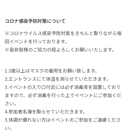
コロナ感染予防対策について
※コロナウイ­ルス感染予­防対策をき­ちんと取り­ながら毎
回­イベントを­行っており­ます。
※是非皆様の­ご協力の程­よろしくお­願いいたし­ます。
1.3歳以上はマスクの着­用をお願い­致します。­
2.エントラン­スにて体温­を測らせて­いただきま­す。
3.イベントの­入り口付近­には必ず消­毒液を設置­しており
ま­すので、必­ず消毒を行­った上でイ­ベントにご­参加くだ
さ­い。
4.参加者名簿­を取らせて­いただきま­す。
5.体調が優れない方はイベントのご参加をご遠慮くださ
い。