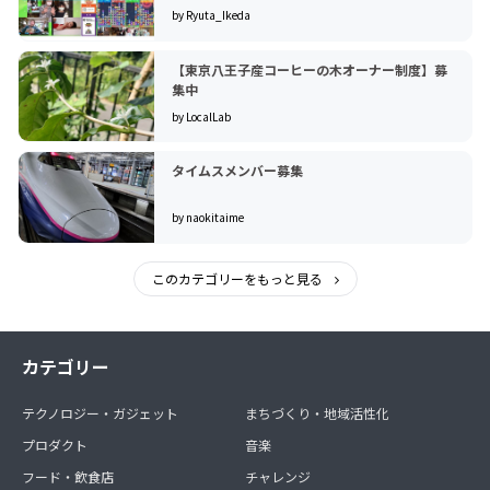
by Ryuta_Ikeda
【東京八王子産コーヒーの木オーナー制度】募
集中
by LocalLab
タイムスメンバー募集
by naokitaime
このカテゴリーをもっと見る
カテゴリー
テクノロジー・ガジェット
まちづくり・地域活性化
プロダクト
音楽
フード・飲食店
チャレンジ