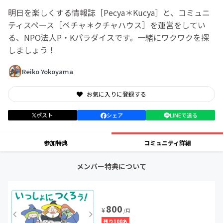
明日を楽しくする情報誌［Pecya＊Kucya］と、コミュニ
ティスペース［ペチャ＊クチャハウス］を運営をしてい
る、NPO法人P・Kパラダイスです。一緒にワクワクを探
しましょう！
Reiko Yokoyama
お気に入りに登録する
ポスト
シェア
LINEで送る
参加特典
コミュニティ詳細
メンバー特典について
800
¥
/月
残り100名