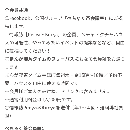
全会員共通
◎Facebook非公開グループ
「ぺちゃく茶会議室」にご招
待
します。
情報誌［Pecya＊Kucya］の企画、ペチャ＊クチャハウ
スの可能性、やってみたいイベントの提案などなど、自由
に投稿してください！
◎
まんが喫茶タイムの
フリーパス
にもなる会員証をお送り
します
まんが喫茶タイム＝ほぼ毎週木・金15時〜18時／予約不
要。ハウスを自由に使える時間です。
※会員様ご本人のみ対象。ドリンクは含みません。
※通常利用料金は1人200円です。
◎
情報誌Pecya＊Kucyaを送付
（年3〜４回・送料弊社負
担）
ぺちゃく茶会員限定