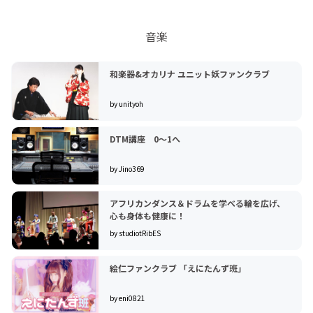
音楽
和楽器&オカリナ ユニット妖ファンクラブ
by unityoh
DTM講座 0〜1へ
by Jino369
アフリカンダンス＆ドラムを学べる輪を広げ、
心も身体も健康に！
by studiotRibES
絵仁ファンクラブ 「えにたんず班」
by eni0821