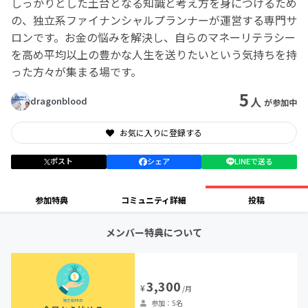
しっかりとした土台となる知識と考え方を身につけるため
の、独立系ファイナンシャルプランナーが運営する専門サ
ロンです。お金の悩みを解決し、自らのマネーリテラシー
を高め平均以上の豊かな人生を送りたいという気持ちを持
った方々が集まる場です。
5
人
dragonblood
が参加中
お気に入りに登録する
ポスト
シェア
LINEで送る
参加特典
コミュニティ詳細
投稿
メンバー特典について
3,300
¥
/月
参加：5名