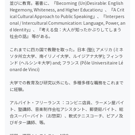
並びに教育。著書に、『Becoming (Un)Desirable: English
Hegemony, Whiteness, and Higher Education』、『A Crit
ical Cultural Approach to Public Speaking』、『Interpers
onal / Intercultural Communication: Language, Power, an
d Identity』、『考える虫：大人が知ったかぶりしてしまう
社会の話』 等がある。
これまでに四カ国で教鞭を取った。日本 (塾); アメリカ (ミネ
ソタ州立大学、南イリノイ大学、ルイジアナ大学); フィンラ
ンド (ヘルシンキ大学) and; フランス (Pôle Universitaire Lé
onard de Vinci)
大学での教育及び研究以外にも、多種多様な職務をこれまで
に経験。
アルバイト・フリーランス ：コンビニ店員、ラーメン屋バイ
ト、塾講師、音楽制作会社アシスタント、郵便局バイト、総
合スーパーバイト（お惣菜）、軟式テニスコーチ、ピアノ及
びギター講師、等。