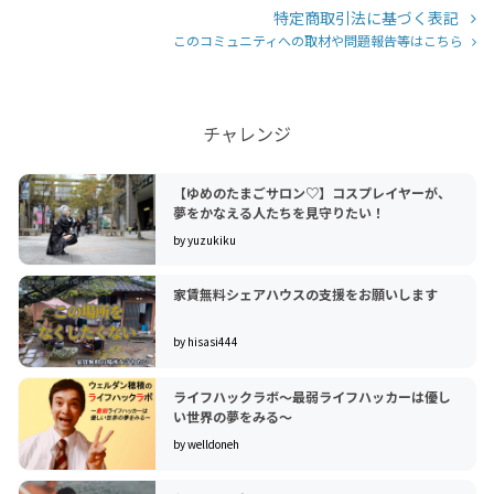
特定商取引法に基づく表記
このコミュニティへの取材や問題報告等はこちら
チャレンジ
【ゆめのたまごサロン♡】コスプレイヤーが、
夢をかなえる人たちを見守りたい！
by yuzukiku
家賃無料シェアハウスの支援をお願いします
by hisasi444
ライフハックラボ～最弱ライフハッカーは優し
い世界の夢をみる～
by welldoneh