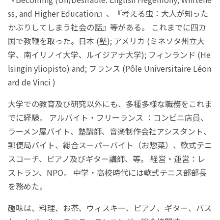
ss, and Higher Education』、『考える虫：大人が知った
かぶりしてしまう社会の話』等がある。 これまでに四カ
国で教鞭を取った。日本 (塾); アメリカ (ミネソタ州立大
学、南イリノイ大学、ルイジアナ大学); フィンランド (He
lsingin yliopisto) and; フランス (Pôle Universitaire Léon
ard de Vinci )
大学での教育及び研究以外にも、多種多様な職務をこれま
でに経験。 アルバイト・フリーランス ：コンビニ店員、
ラーメン屋バイト、塾講師、音楽制作会社アシスタント、
郵便局バイト、総合スーパーバイト（お惣菜）、軟式テニ
スコーチ、ピアノ及びギター講師、等。 経営・運営：レ
ストラン、NPO。 中学・高校時代には軟式テニス部部長
を務めた。
趣味は、料理、お茶、ウィスキー、ピアノ、ギター、バス