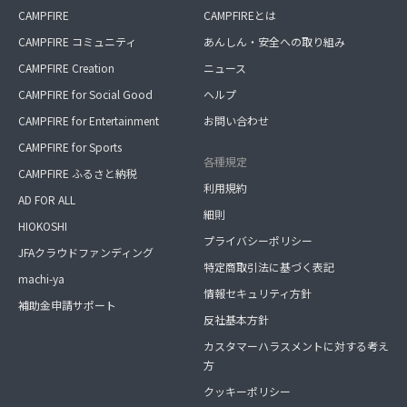
CAMPFIRE
CAMPFIREとは
CAMPFIRE コミュニティ
あんしん・安全への取り組み
CAMPFIRE Creation
ニュース
CAMPFIRE for Social Good
ヘルプ
CAMPFIRE for Entertainment
お問い合わせ
CAMPFIRE for Sports
各種規定
CAMPFIRE ふるさと納税
利用規約
AD FOR ALL
細則
HIOKOSHI
プライバシーポリシー
JFAクラウドファンディング
特定商取引法に基づく表記
machi-ya
情報セキュリティ方針
補助金申請サポート
反社基本方針
カスタマーハラスメントに対する考え
方
クッキーポリシー