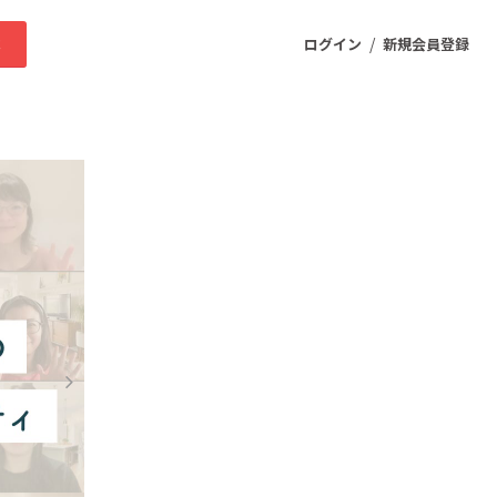
/
求
ログイン
新規会員登録
ニティ
プロダクト
ファッション
スポーツ
ケア
まちづくり・地域活性化