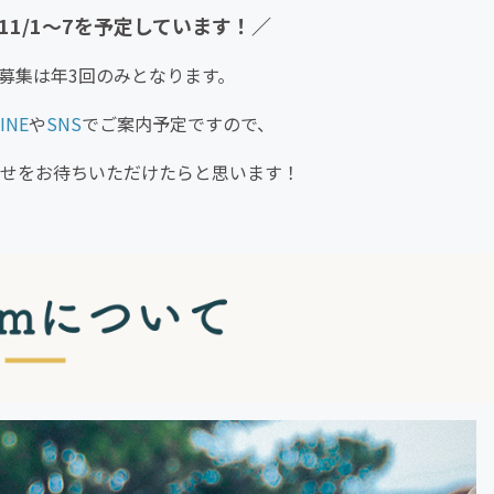
1/1〜7を予定しています！／
バー募集は年3回のみとなります。
INE
や
SNS
でご案内予定ですので、
せをお待ちいただけたらと思います！