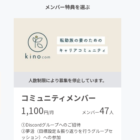
メンバー特典を選ぶ
人数制限により募集を停止しています。
コミュニティメンバー
1,100
47
円/月
メンバー
人
①Discordグループへのご招待
②夢活（目標設定＆振り返りを行うグループセ
ッション）への参加