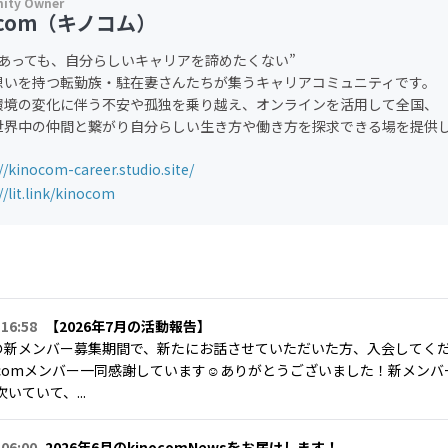
ocom（キノコム）
があっても、自分らしいキャリアを諦めたくない”
想いを持つ転勤族・駐在妻さんたちが集うキャリアコミュニティです。
環境の変化に伴う不安や孤独を乗り越え、オンラインを活用して全国、
世界中の仲間と繋がり自分らしい生き方や働き方を探求できる場を提供
//kinocom-career.studio.site/
//lit.link/kinocom
 16:58
【2026年7月の活動報告】
日の新メンバー募集期間で、新たにお話させていただいた方、入会してく
ocomメンバー一同感謝しています☺ありがとうございました！新メンバー
いていて、...
 06:00
2026年6月のkinocomNewsをお届けします！