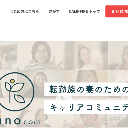
コミュニティ詳細
投稿
はじめ方はこちら
さがす
CAMPFIRE トップ
資料請
すめのコミュニティ
人気のコミュニティ
新着のコミュ
音楽
舞台・パフォーマンス
ゲーム・サービス開発
フード・飲食店
書籍・雑誌出版
アニメ・漫画
ソーシャルグッド
ビューティー・ヘルス