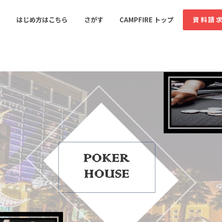
コミュニティ詳細
投稿
はじめ方はこちら
さがす
CAMPFIRE トップ
資料請
すめのコミュニティ
人気のコミュニティ
新着のコミュ
音楽
舞台・パフォーマンス
ゲーム・サービス開発
フード・飲食店
書籍・雑誌出版
アニメ・漫画
ソーシャルグッド
ビューティー・ヘルス