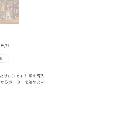
円/月
み
サロンです！ IRの導入
れからポーカーを始めたい