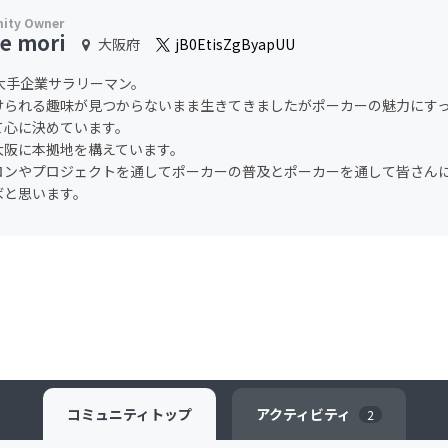
e mori
大阪府
jB0EtisZgByapUU
の大手企業サラリーマン。
けられる趣味が見つからないまま生きてきましたがポーカーの魅力にす
て心に決めています。
大阪に本拠地を構えています。
ロンやプロジェクトを通してポーカーの普及とポーカーを通して皆さん
ばと思います。
コミュニティ
トップ
アクティビティ
2