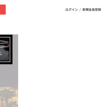
/
求
ログイン
新規会員登録
ニティ
プロダクト
ファッション
スポーツ
ケア
まちづくり・地域活性化