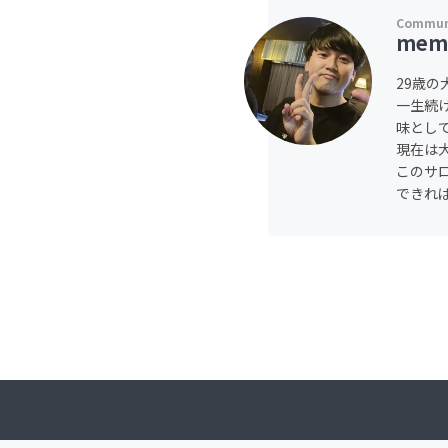
mem
29歳
一生続
味とし
現在は
このサ
できれ