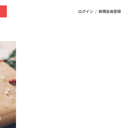
/
求
ログイン
新規会員登録
ニティ
プロダクト
ファッション
スポーツ
ケア
まちづくり・地域活性化