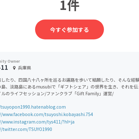
1件
今すぐ参加する
411
兵庫県
旅したり、四国八十八ヶ所を巡るお遍路を歩いて結願したり、そんな経
の島、淡路島にあるmusubiで「ギフトシェア」の世界を生き、それを
ルのライフセッション/ファンクラブ「Gift Family」運営/
//tsuyopon1990.hatenablog.com
://www.facebook.com/tsuyoshi.kobayashi.754
://www.instagram.com/tys411/?hl=ja
://twitter.com/TSUYO1990