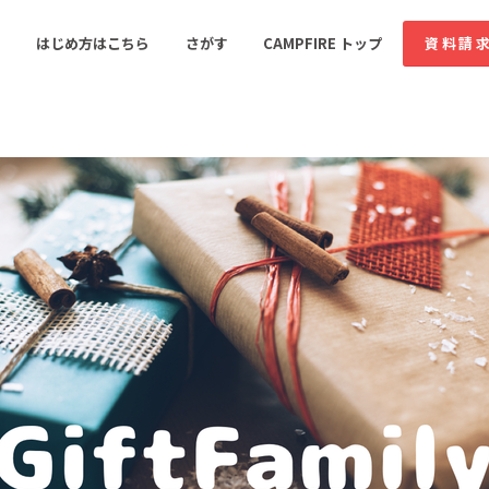
コミュニティ詳細
はじめ方はこちら
さがす
CAMPFIRE トップ
資料請
すめのコミュニティ
人気のコミュニティ
新着のコミュ
音楽
舞台・パフォーマンス
ゲーム・サービス開発
フード・飲食店
書籍・雑誌出版
アニメ・漫画
ソーシャルグッド
ビューティー・ヘルス