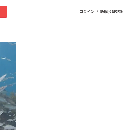
/
求
ログイン
新規会員登録
ニティ
プロダクト
ファッション
スポーツ
ケア
まちづくり・地域活性化