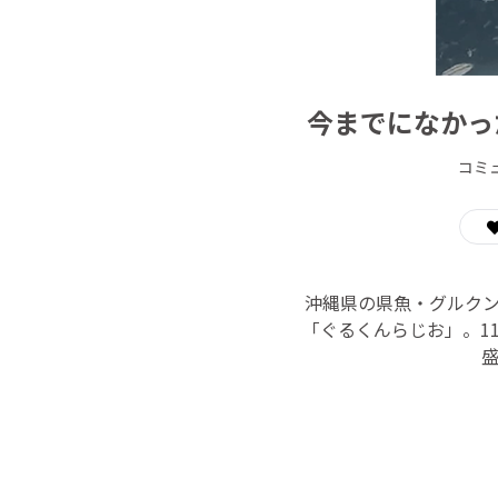
今までになかっ
コミ
沖縄県の県魚・グルク
「ぐるくんらじお」。1