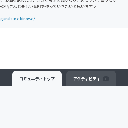
り、お酒を飲んだり、好きなものを語ったり、恋について語ったり、、、
ーの皆さんと楽しい番組を作っていきたいと思います♪
//gurukun.okinawa/
コミュニティ
トップ
アクティビティ
1