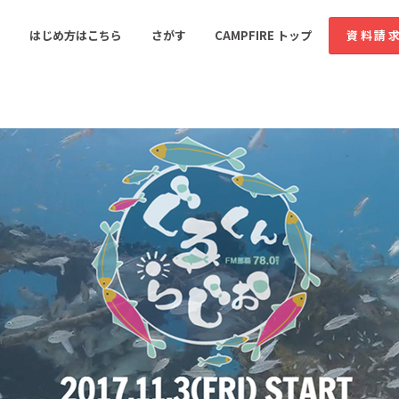
コミュニティ詳細
投稿
はじめ方はこちら
さがす
CAMPFIRE トップ
資料請
すめのコミュニティ
人気のコミュニティ
新着のコミュ
音楽
舞台・パフォーマンス
ゲーム・サービス開発
フード・飲食店
書籍・雑誌出版
アニメ・漫画
ソーシャルグッド
ビューティー・ヘルス