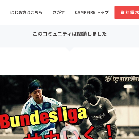
コミュニティ詳細
はじめ方はこちら
さがす
CAMPFIRE トップ
資料請
このコミュニティは閉鎖しました
すめのコミュニティ
人気のコミュニティ
新着のコミュ
音楽
舞台・パフォーマンス
ゲーム・サービス開発
フード・飲食店
書籍・雑誌出版
アニメ・漫画
ソーシャルグッド
ビューティー・ヘルス