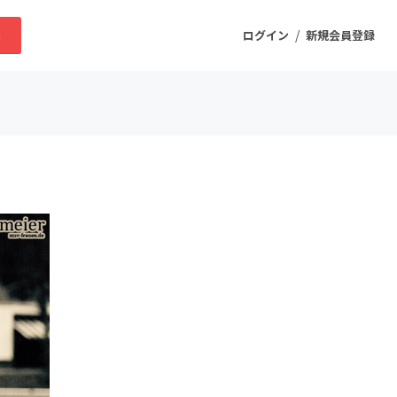
/
求
ログイン
新規会員登録
ニティ
プロダクト
ファッション
スポーツ
ケア
まちづくり・地域活性化