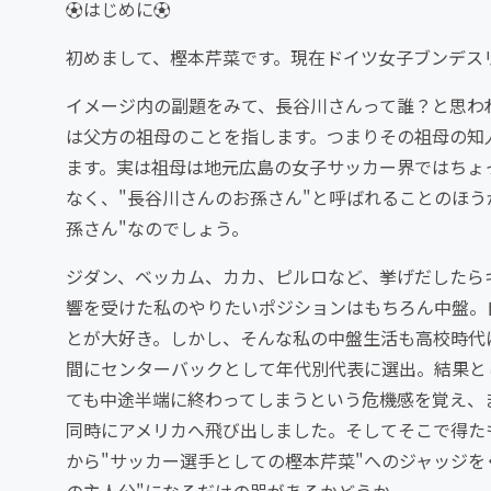
⚽️はじめに⚽️
初めまして、樫本芹菜です。現在ドイツ女子ブンデスリーガ
イメージ内の副題をみて、長谷川さんって誰？と思わ
は父方の祖母のことを指します。つまりその祖母の知
ます。実は祖母は地元広島の女子サッカー界ではちょっ
なく、"長谷川さんのお孫さん"と呼ばれることのほ
孫さん"なのでしょう。
ジダン、ベッカム、カカ、ピルロなど、挙げだしたら
響を受けた私のやりたいポジションはもちろん中盤。
とが大好き。しかし、そんな私の中盤生活も高校時代
間にセンターバックとして年代別代表に選出。結果と
ても中途半端に終わってしまうという危機感を覚え、
同時にアメリカへ飛び出しました。そしてそこで得た
から"サッカー選手としての樫本芹菜"へのジャッジを