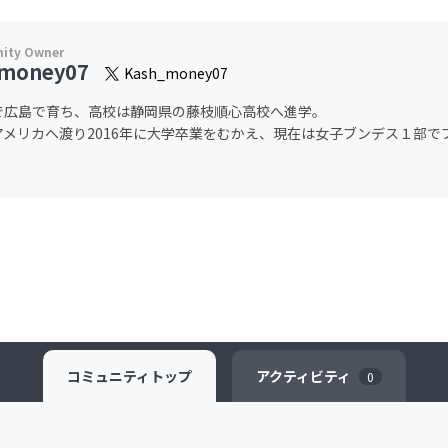
money07
Kash_money07
で広島で育ち、高校は静岡県の藤枝順心高校へ進学。
アメリカへ渡り2016年に大学卒業をむかえ、現在は女子ブンデス１部で
コミュニティ
トップ
アクティビティ
0