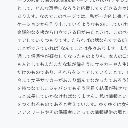
一つの限定公開のFacebookページでいろいろチャレ
として、どんな選手になろうと応援してくださる方々
あります。なのでこのページでは、私が一方的に書き
ケーションから作り出していくようなものにしていけ
金銭的な支援から自立できる日が来たときは、このペ
ェアしていくつもりです。たらればの話なんてするだ
ことができていれば"なんてことは多々あります。ま
通して信憑性が疑わしくなったものよりも、本人の口
も人としてもまだまだな私が偉そうにサッカーや人生
だけのものであり、それらをシェアしていくことで、
今まで女子サッカーがあまり盛んでなかったであろう
を持つなでしこジャパンでもそう容易く結果が残せな
っと成長していかなければなりません。私は情報とい
をつくれるものであると考えています。ゆくゆくは女
いアスリートやその保護者にとっての情報提供の場と