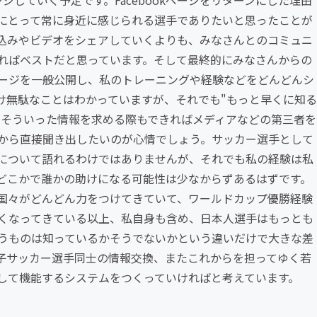
ンジしていく予定です。Facebookページをリターンにした理由
にとって常に身近に感じられる選手でありたいと思ったことが
込みやビデオをシェアしていくよりも、みなさんとのコミュニ
ればベストだと思っています。そして最終的にみなさんからの
ージを一般公開し、私のトレーニングや経験などをどんどんシ
け無駄なことはわかっていますが、それでも"もっと早くに知る
たそういった情報を求める際もできればメディアなどの第三者を
から直接聞き出したいのが心情でしょう。サッカー選手として
について語れるわけではありませんが、それでも私の経験は私
どこかで誰かの助けになる可能性は少なからずあるはずです。
国々がどんどん力をつけてきていて、ワールドカップ優勝経験
くなってきている以上、私自身も含め、日本人選手はもっとも
うものは知っているかそうでないかという違いだけで大きな差
子サッカー選手同士の情報交換、またこれからを担ってゆく若
して機能するシステムをつくっていければと考えています。