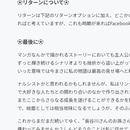
⚽️リターンについて⚽️
リターンは下記のリターンオプションに加え、どこか
ればと考えていますが、これも時期が来ればFacebo
⚽️最後に⚽️
マンガなんかで描かれるストーリーにおいても主人公
ずっと輝き続けるシナリオよりも挫折から這い上がっ
いった意味では今まさに私の物語は最高の見せ場へと
ナルシストかと思われるかもしれませんが、私はリン
で大好きな人たちとの関わり合いのなかで作り出され
またここからさらなる成長を遂げることができるかを
で、絵面としては相当地味になるでしょうが、そのぶ
これからまだまだ続いてゆく、"長谷川さんのお孫さん
携わってみませんか？しんどそうなことは私に任せて