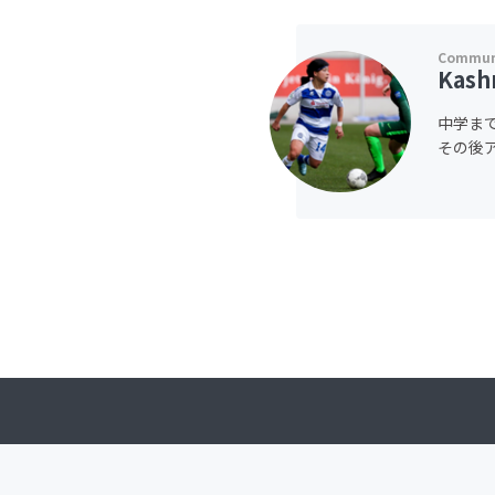
Kash
中学ま
その後