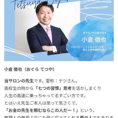
小倉 徹也（おぐら てつや）
当サロンの先生
です。愛称：テツさん。
高校生の時から
「七つの習慣」思考
を活かしまくり
人生の高速に乗っちゃってるすごい方です。
とはいえ先生ご本人は至って気さくで、
「お金の先生を頼むならこの人だー！」
という、
管理人の無茶ぶりにも快く応えてくれる
愛の人
でもありま