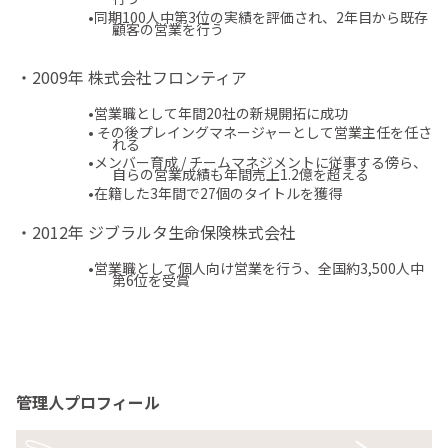
•同期100人中第3位の実績を評価され、2年目から既存
顧客の営業を行う
・2009年 株式会社フロンティア
•営業職として年間20社の新規開拓に成功
• その後プレイングマネージャーとして営業主任を任さ
れる
•メンバー育成 / チームマネジメントに従事する傍ら、
自らの営業成績も年間売上1.2億を超える
•在籍した3年間で27個のタイトルを獲得
・2012年 ジブラルタ生命保険株式会社
•営業職として個人向け営業を行う、全国約3,500人中
第6位を受賞
管理人プロフィール