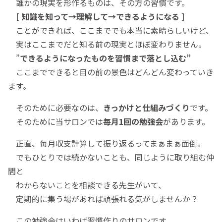
誰かの現実を形作るものは、その方の習慣です。
[ 知識を知って→理解して→できるようになる ]
ことができれば、ここまででも本当に素晴らしいけど、
実はここまでだと知る前の現実とほぼ変わりません。
”
できるようになったものを習慣まで落とし込む”
ここまでできると目の前の景色はどんどん変わっていき
ます。
そのために必要なのは、
きっかけと仕組みづくり
です。
そのために当サロンでは
毎月1回の勉強会
があります。
正直、毎月収支計算して振り返るってまぁまぁ面倒。
でもひとりでは続かないことも、同じように取り組む仲
間と
わからないことを相談できる先生がいて、
定期的に集う場があれば頑張れる気がしませんか？
この勉強会はいわば習慣作りのサロンです。