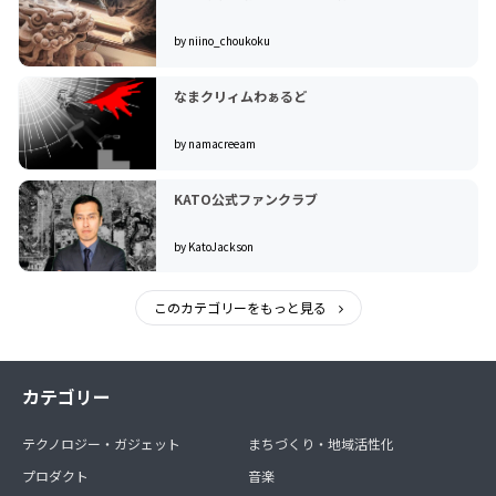
by niino_choukoku
なまクリィムわぁるど
by namacreeam
KATO公式ファンクラブ
by KatoJackson
このカテゴリーをもっと見る
カテゴリー
テクノロジー・ガジェット
まちづくり・地域活性化
プロダクト
音楽