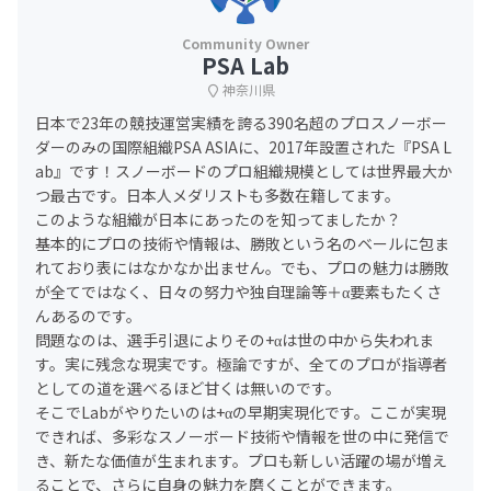
PSA Lab
神奈川県
日本で23年の競技運営実績を誇る390名超のプロスノーボー
ダーのみの国際組織PSA ASIAに、2017年設置された『PSA L
ab』です！スノーボードのプロ組織規模としては世界最大か
つ最古です。日本人メダリストも多数在籍してます。
このような組織が日本にあったのを知ってましたか？
基本的にプロの技術や情報は、勝敗という名のベールに包ま
れており表にはなかなか出ません。でも、プロの魅力は勝敗
が全てではなく、日々の努力や独自理論等＋α要素もたくさ
んあるのです。
問題なのは、選手引退によりその+αは世の中から失われま
す。実に残念な現実です。極論ですが、全てのプロが指導者
としての道を選べるほど甘くは無いのです。
そこでLabがやりたいのは+αの早期実現化です。ここが実現
できれば、多彩なスノーボード技術や情報を世の中に発信で
き、新たな価値が生まれます。プロも新しい活躍の場が増え
ることで、さらに自身の魅力を磨くことができます。