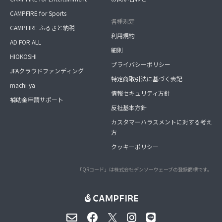
CAMPFIRE for Sports
各種規定
CAMPFIRE ふるさと納税
利用規約
AD FOR ALL
細則
HIOKOSHI
プライバシーポリシー
JFAクラウドファンディング
特定商取引法に基づく表記
machi-ya
情報セキュリティ方針
補助金申請サポート
反社基本方針
カスタマーハラスメントに対する考え
方
クッキーポリシー
「QRコード」は株式会社デンソーウェーブの登録商標です。