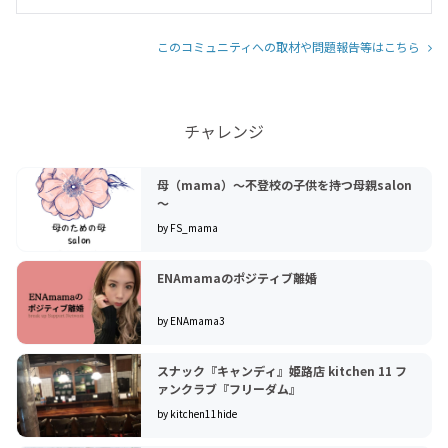
このコミュニティへの取材や問題報告等はこちら
チャレンジ
母（mama）～不登校の子供を持つ母親salon
～
by FS_mama
ENAmamaのポジティブ離婚
by ENAmama3
スナック『キャンディ』姫路店 kitchen 11 フ
ァンクラブ『フリーダム』
by kitchen11hide