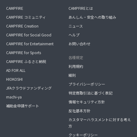
CAMPFIRE
CAMPFIREとは
CAMPFIRE コミュニティ
あんしん・安全への取り組み
CAMPFIRE Creation
ニュース
CAMPFIRE for Social Good
ヘルプ
CAMPFIRE for Entertainment
お問い合わせ
CAMPFIRE for Sports
各種規定
CAMPFIRE ふるさと納税
利用規約
AD FOR ALL
細則
HIOKOSHI
プライバシーポリシー
JFAクラウドファンディング
特定商取引法に基づく表記
machi-ya
情報セキュリティ方針
補助金申請サポート
反社基本方針
カスタマーハラスメントに対する考え
方
クッキーポリシー