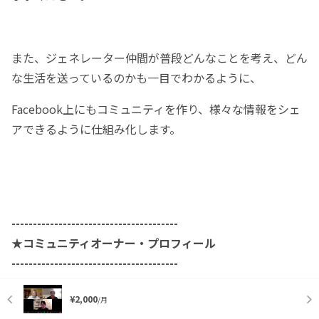
また、ジェネレーター仲間が普段どんなことを考え、どん
な生活を送っているのかも一目でわかるように、
Facebook上にもコミュニティを作り、様々な情報をシェ
アできるように仕組み化します。
---------------------------------------
★コミュニティオーナー・プロフィール
---------------------------------------
市川 力｜Chikara ICHIKAWA
¥2,000
/月
探研移動小学校主宰・慶応義塾大学SFC研究所上席所員