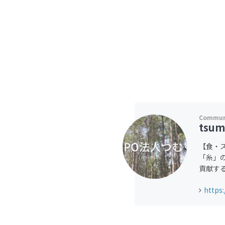
tsum
【食・
「糸」の
貢献す
https: