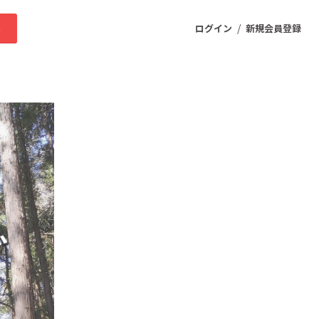
/
求
ログイン
新規会員登録
ニティ
プロダクト
ファッション
スポーツ
ケア
まちづくり・地域活性化