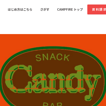
コミュニティ詳細
はじめ方はこちら
さがす
CAMPFIRE トップ
資料請
すめのコミュニティ
人気のコミュニティ
新着のコミュ
音楽
舞台・パフォーマンス
ゲーム・サービス開発
フード・飲食店
書籍・雑誌出版
アニメ・漫画
ソーシャルグッド
ビューティー・ヘルス