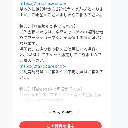
https://2tails.base.shop/
基本的には19時から22時(片付け込み)となりま
すが、ご希望がございましたらご相談下さい。
特典2【昼間場所が借りられる】
ご入会頂いた方は、京都キャンディの場所を借
りてワークショップなどを開催する事が可能に
なります。
場所代、お店の飲み物をご使用になる場合な
ど、BASEにてチケット販売しておりますので
ご購入下さい。
https://2tails.base.shop/
ご利用時間帯のご相談やご不明な点はご相談下
さい。
特典3【Facebookで宣伝が打てる】
Facebookグループでイベントなどの宣伝を載
せる事が可能になります。
特典4【3000円飲み放題が選択可能】
もっと読む
19:00〜22:00(LO21:30)
3000円で飲み放題に変更できます。
この特典を選ぶ