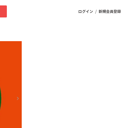
/
求
ログイン
新規会員登録
ニティ
プロダクト
ファッション
スポーツ
ケア
まちづくり・地域活性化