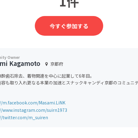
1件
今すぐ参加する
mi Kagamoto
京都府
麻酔歯石除去、着物関連を中心に起業して6年目。
美容も取り入れ更なる本業の加速とスナックキャンディ京都のコミュニ
://m.facebook.com/Masami.LiNK
://www.instagram.com/suirn1973
://twitter.com/m_suiren