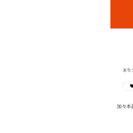
まち
加々本