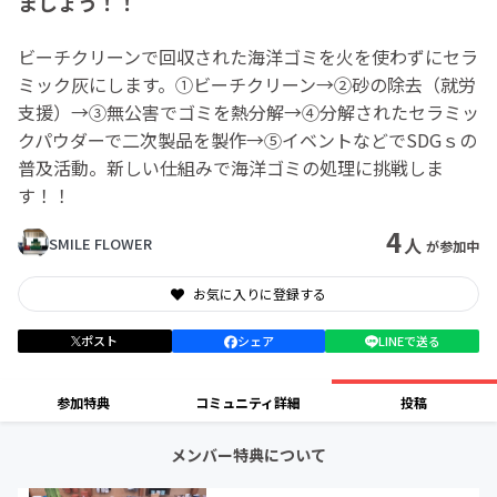
ましょう！！
ビーチクリーンで回収された海洋ゴミを火を使わずにセラ
ミック灰にします。①ビーチクリーン→②砂の除去（就労
支援）→③無公害でゴミを熱分解→④分解されたセラミッ
クパウダーで二次製品を製作→⑤イベントなどでSDGｓの
普及活動。新しい仕組みで海洋ゴミの処理に挑戦しま
す！！
4
人
SMILE FLOWER
が参加中
お気に入りに登録する
ポスト
シェア
LINEで送る
参加特典
コミュニティ詳細
投稿
メンバー特典について