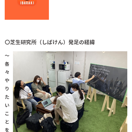
〇芝生研究所（しばけん）発足の経緯
～
各
々
や
り
た
い
こ
と
を