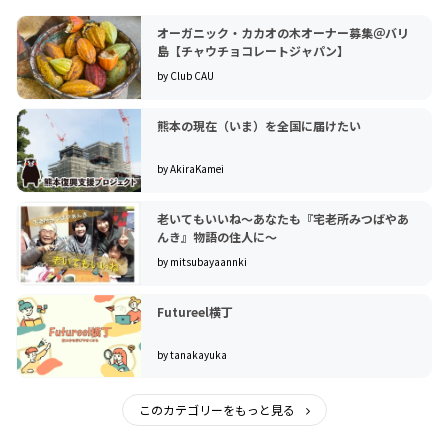
オーガニック・カカオの木オーナー募集＠バリ
島【チャウチョコレートジャパン】
by Club CAU
熊本の現在（いま）を全国に届けたい
by AkiraKamei
老いてもいいね〜あなたも『宅老所みつばやあ
んき』物語の住人に〜
by mitsubayaannki
Futureel横丁
by tanakayuka
このカテゴリーをもっと見る