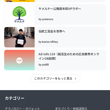
ヤメルナ〜公務員年収UPラボ〜
by yameruna
伝統工芸品を世界へ
by koutacraftbuy
Ad info 110（就活生のための広告業界オンラ
インOB訪問）
by yuk88
このカテゴリーをもっと見る
カテゴリー
テクノロジー・ガジェット
まちづくり・地域活性化