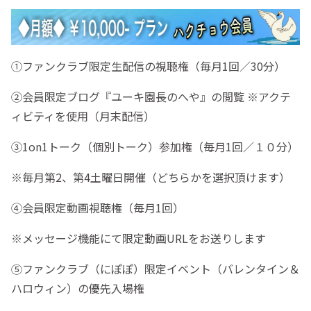
①ファンクラブ限定生配信の視聴権（毎月1回／30分）
②会員限定ブログ『ユーキ園長のへや』の閲覧 ※アクテ
ィビティを使用（月末配信）
③1on1トーク（個別トーク）参加権（毎月1回／１０分）
※毎月第2、第4土曜日開催（どちらかを選択頂けます）
④会員限定動画視聴権（毎月1回）
※メッセージ機能にて限定動画URLをお送りします
⑤ファンクラブ（にぽぽ）限定イベント（バレンタイン＆
ハロウィン）の優先入場権