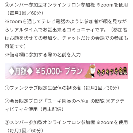
③メンバー参加型オンラインサロン参加権 ※zoomを使用
（毎月1回／60分）
※zoomを通してテレビ電話のように参加者が顔を見なが
らリアルタイムでお話出来るコミュニティです。（参加者
はお顔を伏せての参加や、チャットだけの会話での参加も
可能です）
※備考欄に参加する際の名前を入力
①ファンクラブ限定生配信の視聴権（毎月1回／30分）
②会員限定ブログ『ユーキ園長のへや』の閲覧 ※アクテ
ィビティを使用（月末配信）
③メンバー参加型オンラインサロン参加権 ※zoomを使用
（毎月1回／60分）