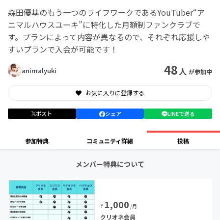
森田優基のもう一つのライフワークであるYouTuber“ア
ニマルハウスユーキ”に特化した月額制ファンクラブで
す。プランによって内容が異なるので、それぞれ応援しや
すいプランで入会が可能です！
48
人
animalyuki
が参加中
お気に入りに登録する
ポスト
シェア
LINEで送る
参加特典
コミュニティ詳細
投稿
メンバー特典について
1,000
¥
/月
クリオネ会員