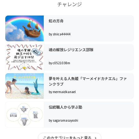
チャレンジ
虹の方舟
by shiica44444
魂の解放レジリエンス部隊
by c0521038m
夢を叶える人魚姫「マーメイドカナエル」ファ
ンクラブ
by mermaidkanael
伝統職人から学ぶ塾
by sagaramasayoshi
このカテゴリーをもっと見る