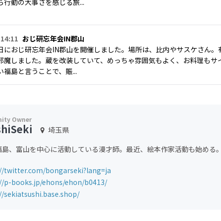
行動の大事さを感じる旅...
 14:11
おじ研忘年会IN郡山
日におじ研忘年会IN郡山を開催しました。場所は、比内やサスケさん。
邪魔しました。蔵を改装していて、めっちゃ雰囲気もよく、お料理もサ
福島と言うことで、賑...
shiSeki
埼玉県
福島、富山を中心に活動している漫才師。最近、絵本作家活動も始める
://twitter.com/bongarseki?lang=ja
://p-books.jp/ehons/ehon/b0413/
//sekiatsushi.base.shop/