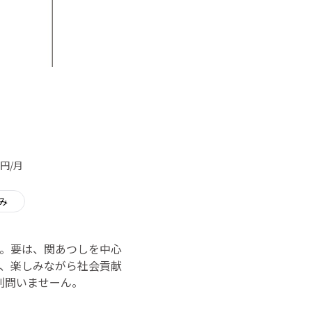
円/月
み
。要は、関あつしを中心
、楽しみながら社会貢献
別問いませーん。