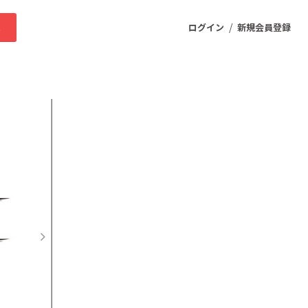
/
求
ログイン
新規会員登録
ニティ
プロダクト
ファッション
スポーツ
ケア
まちづくり・地域活性化