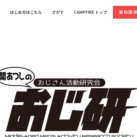
コミュニティ詳細
投稿
はじめ方はこちら
さがす
CAMPFIRE トップ
資料請
すめのコミュニティ
人気のコミュニティ
新着のコミュ
音楽
舞台・パフォーマンス
ゲーム・サービス開発
フード・飲食店
書籍・雑誌出版
アニメ・漫画
ソーシャルグッド
ビューティー・ヘルス