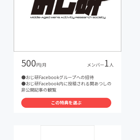
500
1
円/月
メンバー
人
●おじ研Facebookグループへの招待
●おじ研Facebook内に投稿される関あつしの
非公開記事の観覧
この特典を選ぶ