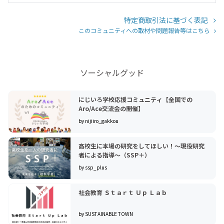
特定商取引法に基づく表記
このコミュニティへの取材や問題報告等はこちら
ソーシャルグッド
にじいろ学校応援コミュニティ【全国での
Aro/Ace交流会の開催】
by nijiiro_gakkou
高校生に本場の研究をしてほしい！～現役研究
者による指導～（SSP＋）
by ssp_plus
社会教育 Ｓｔａｒｔ Ｕｐ Ｌａｂ
by SUSTAINABLE TOWN