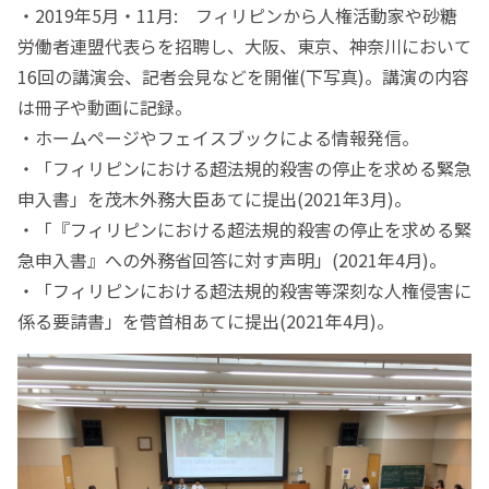
・2019年5月・11月: フィリピンから人権活動家や砂糖
労働者連盟代表らを招聘し、大阪、東京、神奈川において
16回の講演会、記者会見などを開催(下写真)。講演の内容
は冊子や動画に記録。
・ホームページやフェイスブックによる情報発信。
・「フィリピンにおける超法規的殺害の停止を求める緊急
申入書」を茂木外務大臣あてに提出(2021年3月)。
・「『フィリピンにおける超法規的殺害の停止を求める緊
急申入書』への外務省回答に対す声明」(2021年4月)。
・「フィリピンにおける超法規的殺害等深刻な人権侵害に
係る要請書」を菅首相あてに提出(2021年4月)。