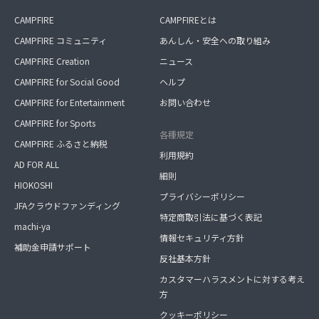
CAMPFIRE
CAMPFIREとは
CAMPFIRE コミュニティ
あんしん・安全への取り組み
CAMPFIRE Creation
ニュース
CAMPFIRE for Social Good
ヘルプ
CAMPFIRE for Entertainment
お問い合わせ
CAMPFIRE for Sports
各種規定
CAMPFIRE ふるさと納税
利用規約
AD FOR ALL
細則
HIOKOSHI
プライバシーポリシー
JFAクラウドファンディング
特定商取引法に基づく表記
machi-ya
情報セキュリティ方針
補助金申請サポート
反社基本方針
カスタマーハラスメントに対する考え
方
クッキーポリシー