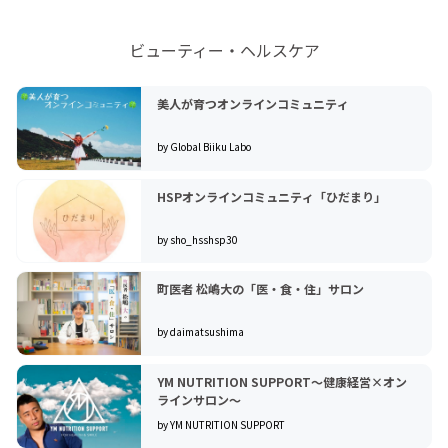
一般社団法人CCRCウェルネス研究センター 代表理事
一般財団法人なないろ未来財団 副理事
ビューティー・ヘルスケア
一般社団法人アウロラテラス 理事
株式会社イチイ +Life協力講師
オークフィールド八幡平 顧問日本版CCR（W）C プロデ
美人が育つオンラインコミュニティ
ューサー
by Global Biiku Labo
＜経歴＞
埼玉県庁から場末のバー、中小企業から東証一部上場企業、
HSPオンラインコミュニティ「ひだまり」
新会社の創業から完成した組織まで。多様な場所に身を置
き、そこでしか見えない景色をたくさん見てきました。
by sho_hsshsp30
中小企業の立上げから事業再生、海外事業展開、アクティブ
シニア向け高齢者住宅事業、地方創生からローカルコミュニ
町医者 松嶋大の「医・食・住」サロン
ティの場づくりまで、自分が楽しいと思ったことはとりあえ
ず首を突っ込んでいます。
by daimatsushima
＜職歴＞
YM NUTRITION SUPPORT～健康経営×オン
日本大学大学院 建築計画学を専攻（修士論文は養護学校高
ラインサロン～
等部の建築計画）
by YM NUTRITION SUPPORT
埼玉県庁都市計画部住宅建設課 県営住宅の企画、設計、工