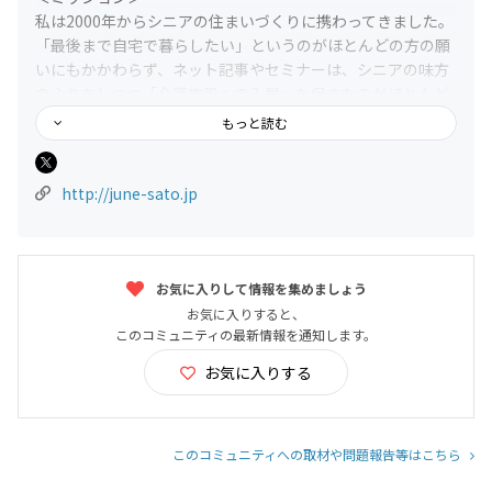
私は2000年からシニアの住まいづくりに携わってきました。
「最後まで自宅で暮らしたい」というのがほとんどの方の願
いにもかかわらず、ネット記事やセミナーは、シニアの味方
のふりをしつつ「介護施設への入居」を促すものがほとんど
です。なんかインチキです。
もっと読む
残念ながら今の日本は、歳を重ねるごとにその自由度や選択
の幅は狭くなっていくのが事実ですが、介護施設に入ってし
まうと、「自分の暮らし」や「自由な暮らし」はすっかり奪
http://june-sato.jp
われてしまい、生きている意義さえ見いだせない日々になる
可能性が高いのが現実です。
この現実に目を背けることなく、「最後まで自分らしく暮ら
したい」と考える人たちの側にしっかりと立ち情報を発信
お気に入りして情報を集めましょう
し、手を取り合って
お気に入りすると、
・介護施設に入らないための知識と準備を広げていくこと。
このコミュニティの最新情報を通知します。
・「自宅」か、もしくは「別の場所」で、自分が望んだ場所
お気に入りする
で、自分らしく最後まで暮らし続けられる『場』と『しく
み』を広げていくこと。
をミッションとしています。
このコミュニティへの取材や問題報告等はこちら
＜役職＞