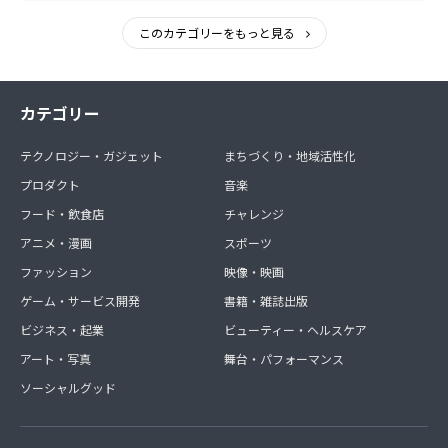
事発注、施工監理
ダイニングバーDance（新宿） バーテンダー
このカテゴリーをもっと見る
ダイニングバーLimestone（西麻布） バーテンダー
株式会社ベンチャーリンク フランチャイズ開発
株式会社生活科学運営 商品開発担当役員
カテゴリー
株式会社コミュニティネット 商品開発担当責任者（ゆいま
～るシリーズを開発）
寧波和楽生健康諮詢有限公司 総経理（代表取締役）（㈱コ
テクノロジー・ガジェット
まちづくり・地域活性化
ミュニティネットの中国展開のための子会社）
プロダクト
音楽
一般社団法人CCRCウェルネス研究センター 代表理事
フード・飲食店
チャレンジ
合同会社結楽 商品開発担当
アニメ・漫画
スポーツ
一般社団法人アウロラテラス 理事
一般財団法人なないろ未来財団 副理事
ファッション
映像・映画
ゲーム・サービス開発
書籍・雑誌出版
ビジネス・起業
ビューティー・ヘルスケア
アート・写真
舞台・パフォーマンス
ソーシャルグッド