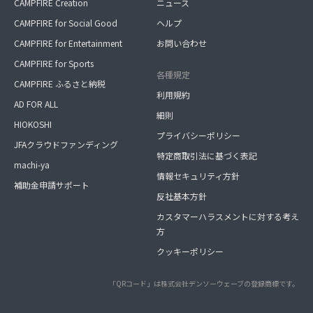
CAMPFIRE Creation
ニュース
CAMPFIRE for Social Good
ヘルプ
CAMPFIRE for Entertainment
お問い合わせ
CAMPFIRE for Sports
各種規定
CAMPFIRE ふるさと納税
利用規約
AD FOR ALL
細則
HIOKOSHI
プライバシーポリシー
JFAクラウドファンディング
特定商取引法に基づく表記
machi-ya
情報セキュリティ方針
補助金申請サポート
反社基本方針
カスタマーハラスメントに対する考え
方
クッキーポリシー
「QRコード」は株式会社デンソーウェーブの登録商標です。