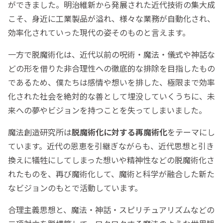
ができました。明治維新から発展された近代技術の集大成
こそ、身近に工業製品が溢れ、様々な業務が自動化され、
効率化されていった現代の姿そのものと言えます。
一方で脱魔術化は、近代以前の呪術・魔法・儀式や神話な
どの形を借りた非合理性への徹底的な排除を目指したもの
であるため、僕たちは感情や想いを排した、極限まで効率
化された社会を絶対的な善として埋没していくうちに、未
来への夢やビジョンを持つことを失ってしまいました。
魔法創造研究所は
脱魔術化に対する再魔術化
をテーマにし
ています。近代の恩恵を引継ぎながらも、近代思想と引き
換えに犠牲にしてしまった想いや精神性などの脱魔術化さ
れたものを、再び魔術化して、魔術と科学が融合した新た
なビジョンのもとで活動しています。
合理主義思想と、魔法・神話・スピリチュアリズムなどの