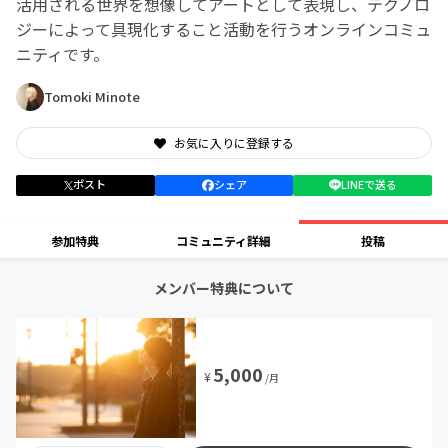
活用される世界を想像してアートとして表現し、テクノロ
ジーによって具現化すること活動を行うオンラインコミュ
ニティです。
Tomoki Minote
お気に入りに登録する
ポスト
シェア
LINEで送る
参加特典
コミュニティ詳細
投稿
メンバー特典について
5,000
¥
/月