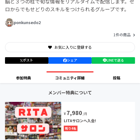
脳と３つの柱で旬な情報をリアルタイムで配信します。ゼ
ロからでもせどりのスキルをつけられるグループです。
ponkunsedo2
1件の商品
お気に入りに登録する
ポスト
シェア
LINEで送る
参加特典
コミュニティ詳細
投稿
メンバー特典について
7,980
¥
/月
LITAサロンへ入会!
残り4名