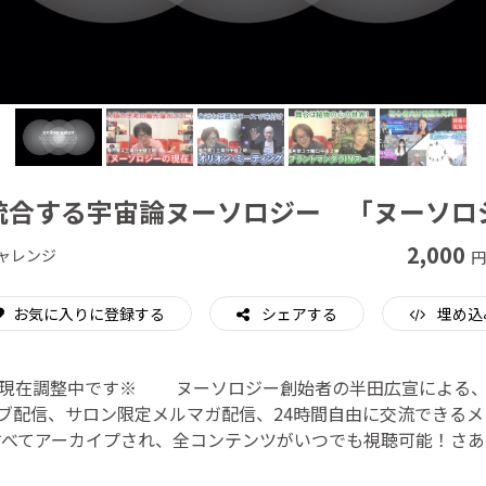
CAMPFIRE for Social Good
CAMPFIRE Creation
統合する宇宙論ヌーソロジー 「ヌーソロ
2,000
ャレンジ
円
お気に入りに登録する
シェアする
埋め込
、現在調整中です※ ヌーソロジー創始者の半田広宣による、
ブ配信、サロン限定メルマガ配信、24時間自由に交流できる
すべてアーカイプされ、全コンテンツがいつでも視聴可能！さあ