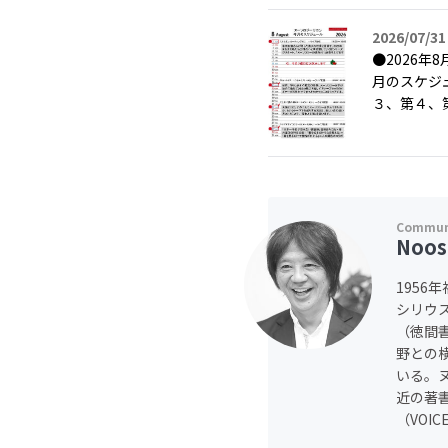
2026/07/31
●2026
月のスケジ
３、第４、第
Noos
1956
シリウ
（徳間
野との
いる。
近の著
（VOI