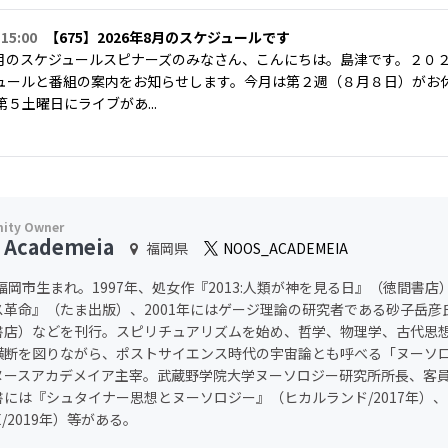
 15:00
【675】2026年8月のスケジュールです
年8月のスケジュールスピナーズのみなさん、こんにちは。島津です。２０
ュールと番組の案内をお知らせします。今月は第２週（８月８日）がお
５土曜日にライブがあ...
 Academeia
福岡県
NOOS_ACADEMEIA
年福岡市生まれ。1997年、処女作『2013:人類が神を見る日』（徳間書店）を
ス革命』（たま出版）、2001年にはゲージ理論の研究者である砂子岳彦
書店）などを刊行。スピリチュアリズムを始め、哲学、物理学、古代思
横断を図りながら、ポストサイエンス時代の宇宙論とも呼べる「ヌーソ
ヌースアカデメイア主宰。武蔵野学院大学ヌーソロジー研究所所長、客
書には『シュタイナー思想とヌーソロジー』（ヒカルランド/2017年）
CE/2019年）等がある。