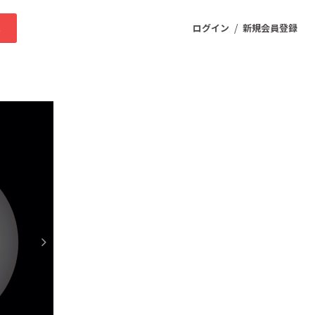
/
求
ログイン
新規会員登録
ニティ
プロダクト
ファッション
スポーツ
ケア
まちづくり・地域活性化