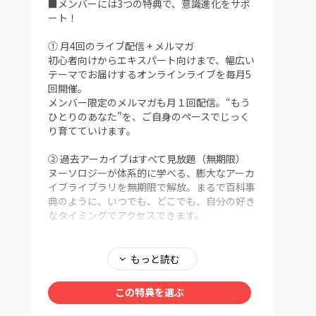
■メンバーには3つの特典で、意識進化をサポ
ート！
① 月4回のライブ配信 + メルマガ
初心者向けからエキスパート向けまで、幅広い
テーマでお届けするオンラインライブを毎月5
回開催。
メンバー限定のメルマガも月１回配信。“もう
ひとりのあなた”を、ご自身のペースでじっく
り育てていけます。
② 過去アーカイブはすべて見放題（無期限）
ヌーソロジーが体系的に学べる、膨大なアーカ
イブライブラリを無期限で解放。まるで百科事
典のように、いつでも、どこでも、自分の好き
なタイミングでアクセスできます。
③ メンバー限定Discordコミュニティ
メンバー同士で、深く、安心して語り合える場
もっと読む
を用意しました。ヌーソロジーの世界観に共鳴
する仲間たちが集う24時間オープンの対話空
この特典を選ぶ
間。
わからないことは気軽に質問OK。日常的に気