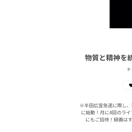
物質と精神を
チ
※半田広宣急逝に際し
に始動！月に4回のライ
にもご招待！録画は