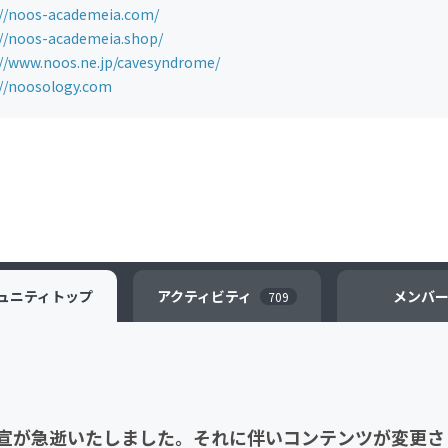
://noos-academeia.com/
://noos-academeia.shop/
://www.noos.ne.jp/cavesyndrome/
://noosology.com
ュニティ
トップ
アクティビティ
メンバ
709
田広宣が急逝いたしました。それに伴いコンテンツが変更さ