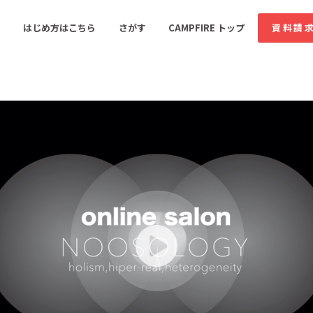
コミュニティ詳細
投稿
はじめ方はこちら
さがす
CAMPFIRE トップ
資料請
すめのコミュニティ
人気のコミュニティ
新着のコミュ
音楽
舞台・パフォーマンス
ゲーム・サービス開発
フード・飲食店
書籍・雑誌出版
アニメ・漫画
ソーシャルグッド
ビューティー・ヘルス