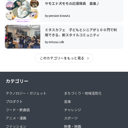
サモエド犬モモの応援隊員 募集♪
by pension kinouta
ミタスカフェ 子どもとシニアが１００円で利
用できる、新スタイルコミュニティ
by mitasu cafe
このカテゴリーをもっと見る
カテゴリー
テクノロジー・ガジェット
まちづくり・地域活性化
プロダクト
音楽
フード・飲食店
チャレンジ
アニメ・漫画
スポーツ
ファッション
映像・映画