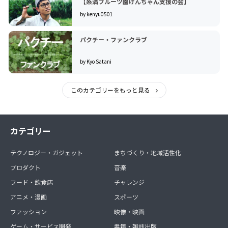
【糸満フルーツ園けんちゃん支援の会】
by kenyu0501
パクチー・ファンクラブ
by Kyo Satani
このカテゴリーをもっと見る
カテゴリー
テクノロジー・ガジェット
まちづくり・地域活性化
プロダクト
音楽
フード・飲食店
チャレンジ
アニメ・漫画
スポーツ
ファッション
映像・映画
ゲーム・サービス開発
書籍・雑誌出版