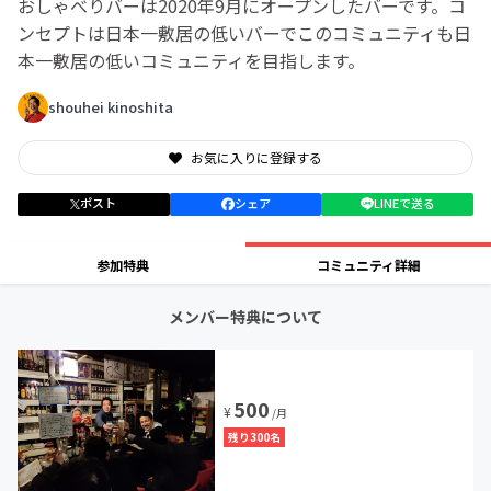
おしゃべりバーは2020年9月にオープンしたバーです。コ
ンセプトは日本一敷居の低いバーでこのコミュニティも日
本一敷居の低いコミュニティを目指します。
shouhei kinoshita
お気に入りに登録する
ポスト
シェア
LINEで送る
参加特典
コミュニティ詳細
メンバー特典について
500
¥
/月
残り300名