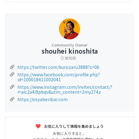
shouhei kinoshita
愛知県
https://twitter.com/kurozaru3888?s=06
https://www.facebook.com/profile.php?
id=100018411002041
https://www.instagram.com/invites/contact/?
i=aic2a4i9pbqv&utm_content=2my274z
https://osyaberibar.com
お気に入りして情報を集めましょう
お気に入りすると、