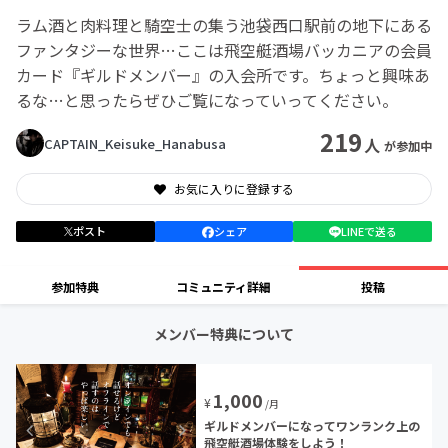
ラム酒と肉料理と騎空士の集う池袋西口駅前の地下にある
ファンタジーな世界…ここは飛空艇酒場バッカニアの会員
カード『ギルドメンバー』の入会所です。ちょっと興味あ
るな…と思ったらぜひご覧になっていってください。
219
人
CAPTAIN_Keisuke_Hanabusa
が参加中
お気に入りに登録する
ポスト
シェア
LINEで送る
参加特典
コミュニティ詳細
投稿
メンバー特典について
1,000
¥
/月
ギルドメンバーになってワンランク上の
飛空艇酒場体験をしよう！