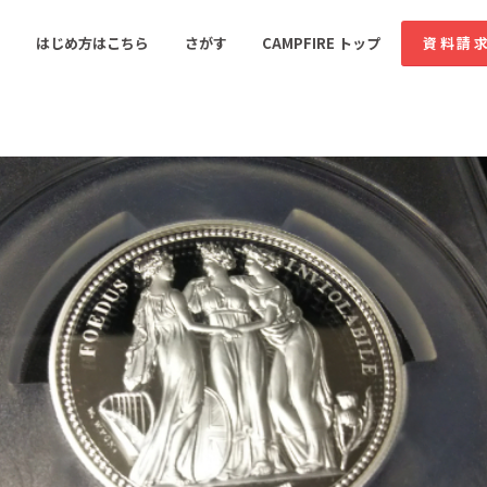
コミュニティ詳細
はじめ方はこちら
さがす
CAMPFIRE トップ
資料請
すめのコミュニティ
人気のコミュニティ
新着のコミュ
音楽
舞台・パフォーマンス
ゲーム・サービス開発
フード・飲食店
書籍・雑誌出版
アニメ・漫画
ソーシャルグッド
ビューティー・ヘルス