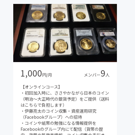
1,000
9
円/月
メンバー
人
【オンラインコース】
・初回加入時に、ささやかながら日本のコイン
（明治～大正時代の銀貨予定）をご提供（送料
はこちらで負担します）
・伊藤亮太のコイン収集・資産運用研究
（Facebookグループ）への招待
・コインや紙幣の勉強になる情報提供を
Facebookのグループ内にて配信（貨幣の歴
史、貨幣の新発売情報、コイン収集の手引き、