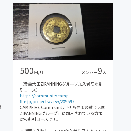
500
9
円/月
メンバー
人
【黄金大国ZIPANNINGグループ加入者限定割
引コース】
https://community.camp-
fire.jp/projects/view/205597
皆
CAMPFIRE Community「伊藤亮太の黄金大国
ZIPANNINGグループ」に加入されている方限
定の割引コースです。
・初回加入時に、ささやかながら日本のコイン