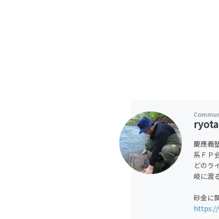
ryota
慶應義
系ＦＰ
どのラ
岐に渡
砂金に
https:/