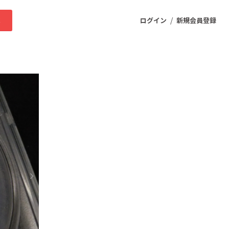
/
求
ログイン
新規会員登録
ニティ
プロダクト
ファッション
スポーツ
ケア
まちづくり・地域活性化