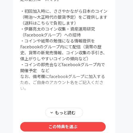
・初回加入時に、ささやかながら日本のコイン
（明治～大正時代の銀貨予定）をご提供します
（送料はこちらで負担します）
・伊藤亮太のコイン収集・資産運用研究
（Facebookグループ）への招待
・コインや紙幣の勉強になる情報提供を
Facebookのグループ内にて配信（貨幣の歴
史、貨幣の新発売情報、コイン収集の手引き、
値上がりしやすいコインの傾向など）
・コインの即売会などfacebookグループ内で
開催予定 など
なお、備考欄にfacebookグループに加入する
ため、ご自身のアカウント名をご記入くださ
い。
もっと読む
この特典を選ぶ