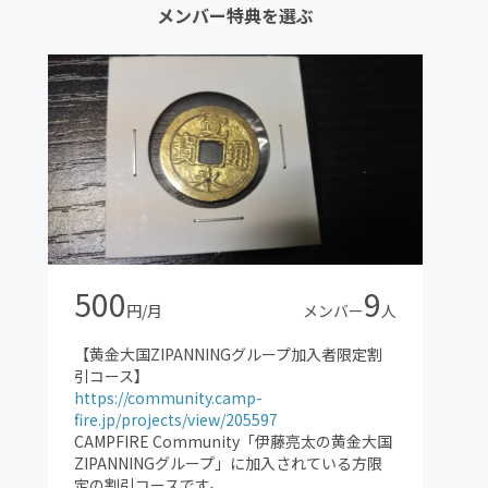
メンバー特典を選ぶ
500
9
円/月
メンバー
人
【黄金大国ZIPANNINGグループ加入者限定割
引コース】
https://community.camp-
fire.jp/projects/view/205597
CAMPFIRE Community「伊藤亮太の黄金大国
ZIPANNINGグループ」に加入されている方限
定の割引コースです。