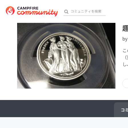
b
おす
こ
（
し
アート・写真
テクノロジー・ガジェット
映像・映画
ビジネス・起業
コ
チャレンジ