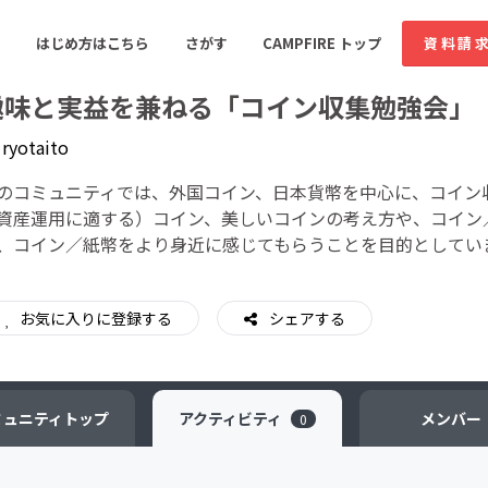
はじめ方はこちら
さがす
CAMPFIRE トップ
資料請
趣味と実益を兼ねる「コイン収集勉強会」
y
ryotaito
すめのコミュニティ
人気のコミュニティ
新着のコミュ
のコミュニティでは、外国コイン、日本貨幣を中心に、コイン
資産運用に適する）コイン、美しいコインの考え方や、コイン
、コイン／紙幣をより身近に感じてもらうことを目的としてい
音楽
舞台・パフォーマンス
ゲーム・サービス開発
フード・飲食店
お気に入りに登録する
シェアする
書籍・雑誌出版
アニメ・漫画
ソーシャルグッド
ビューティー・ヘルス
ミュニティ
トップ
アクティビティ
メンバー
0