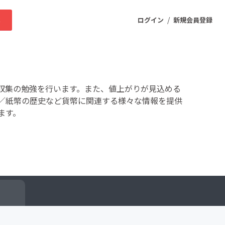
/
求
ログイン
新規会員登録
ニティ
収集の勉強を行います。また、値上がりが見込める
／紙幣の歴史など貨幣に関連する様々な情報を提供
ます。
プロダクト
ファッション
スポーツ
ケア
まちづくり・地域活性化