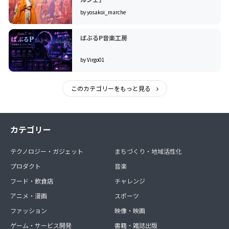
by yosakoi_marche
ばぶるP音楽工房
by Virgo01
このカテゴリーをもっと見る
カテゴリー
テクノロジー・ガジェット
まちづくり・地域活性化
プロダクト
音楽
フード・飲食店
チャレンジ
アニメ・漫画
スポーツ
ファッション
映像・映画
ゲーム・サービス開発
書籍・雑誌出版