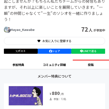
起こしませんか？もちろん私たちチームからの発信もあり
ますが、それ以上に楽しいことを展開していきます。"一
瞬"の仲間じゃなくて"一生"のソシオを一緒に作りましょ
う！
72
人
Hayao_Kawabe
が参加中
お気に入りに登録する
ポスト
シェア
LINEで送る
参加特典
コミュニティ詳細
投稿
メンバー特典について
880
¥
/月
参加：72名